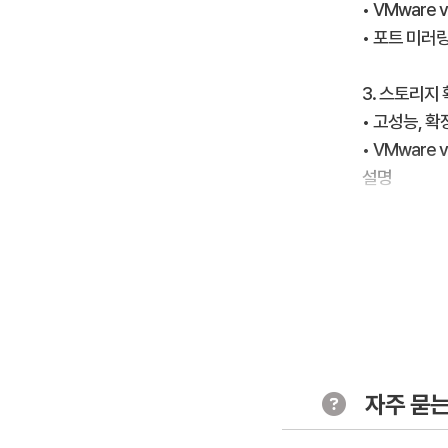
• VMware 
• 포트 미러링
3. 스토리지
• 고성능, 확
• VMware vS
설명
• 가상머신 
• VMware
• VMware v
• NVMe 및
4. 호스트 
• vSphere
자주 묻는
• identity
• identity 