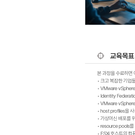
교육목표
본 과정을 수료하면 
• 크고 복잡한 기업
• VMware vSphe
• Identity Fede
• VMware vSph
• host profile
• 가상머신 배포를 위해 
• resource po
• ESXi 호스트의 컴