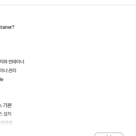
tainer?
미지와 컨테이너
테이너 관리
le
스 기본
스 설치
레플리카셋
먼트, 서비스