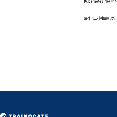
3일 과정입니다. 상세 일
Kubernetes 기본 
7. 보안
수강료는 1,200,000
트레이노케이트는 공인 
- 인증 및 
- Admis
트레이노케이트(Trainoc
- API 액세
- 정책
8. 배포 관리
- 자원 사
- 쿠버네티
- 포드의 
9. 쿠버네티
- 쿠버네티
- 커스텀 