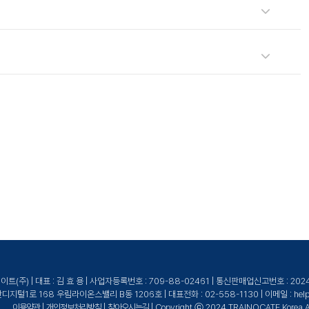
이노케이트로 문의해 주세요.
높은 교육을 제공합니다.
(주) | 대표 : 김 효 용 | 사업자등록번호 : 709-88-02461 | 통신판매업신고번호 : 20
털1로 168 우림라이온스밸리 B동 1206호 | 대표전화 : 02-558-1130 | 이메일 : help@tr
이용약관
|
개인정보처리방침
|
찾아오시는길
| Copyright ⓒ 2024 TRAINOCATE Korea All