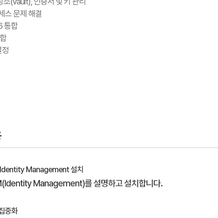
소(vault), 인증서 및 키 관리
프로세스 문제 해결
 6 통합
통합
설정
용
t Identity Management 설치
dM(Identity Management)를 설명하고 설치합니다.
앙집중화