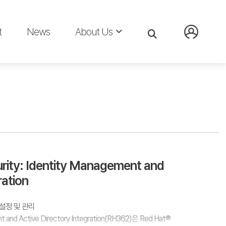
t
News
About Us
rity: Identity Management and
ration
t) 설정 및 관리
nt and Active Directory Integration(RH362)은 Red Hat®