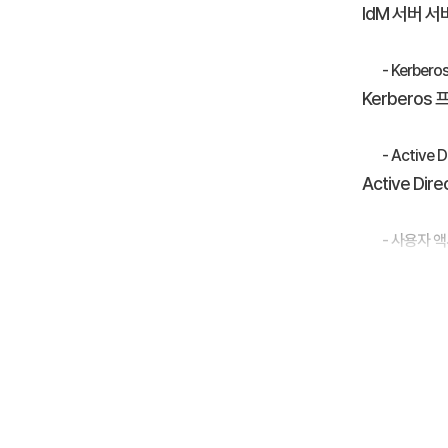
IdM 서버 
- Kerbero
Kerbero
- Active 
Active D
- 사용자 
서비스 및 리
- 퍼블릭 키 인
인증기관(Cert
- IdM 운
Identity