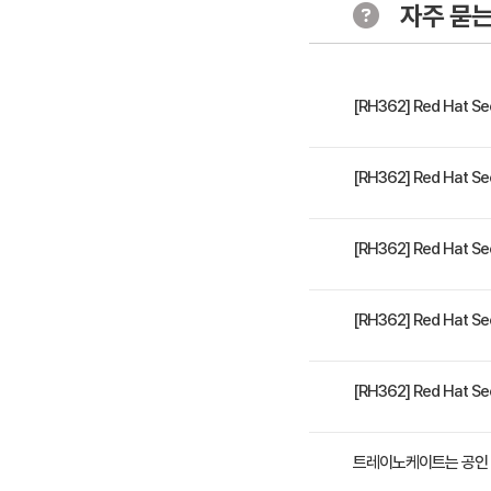
자주 묻는
- IdM으로
IdM 인증 
[RH362] Red Hat S
- 확장 가능
탄력적이고 확
* Red Hat IdM(Identi
[RH362] Red Hat Se
공되는 포괄적인 Identity 
Microsoft Windows S
- Linux와 Windows 
[RH362] Red Hat S
제품 페더레이션, Ansible
- 액세스 관리 전문가 또는
기능을 다룹니다.
- Red Hat Identit
[RH362] Red Hat Se
높은 수준의 보안이 설정된 사용
- IdM 백업 및 복구 설정
4일 과정입니다. 상세 일
[RH362] Red Hat Se
수강료는 2,000,000
트레이노케이트는 공인 