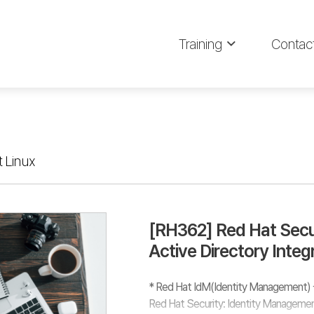
Training
Contac
 Linux
[RH362] Red Hat Secu
Active Directory Integ
* Red Hat IdM(Identity Managemen
Red Hat Security: Identity Manageme