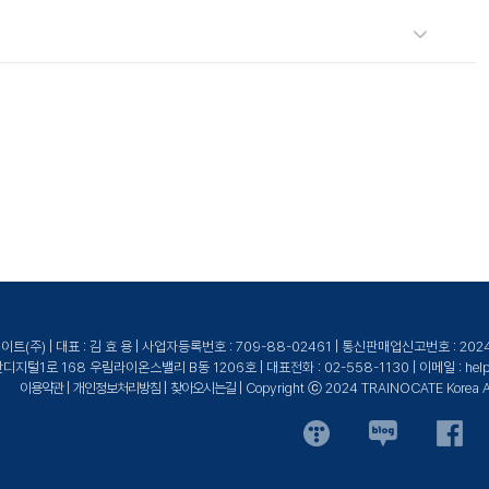
구현 방법을 실습을 통해 이해할 수 있습니다. 한국글로벌널리지와 유엔진은 효과적
경을 제공합니다.
높은 교육을 제공합니다.
(주) | 대표 : 김 효 용 | 사업자등록번호 : 709-88-02461 | 통신판매업신고번호 : 20
털1로 168 우림라이온스밸리 B동 1206호 | 대표전화 : 02-558-1130 | 이메일 : help@tr
이용약관
|
개인정보처리방침
|
찾아오시는길
| Copyright ⓒ 2024 TRAINOCATE Korea All