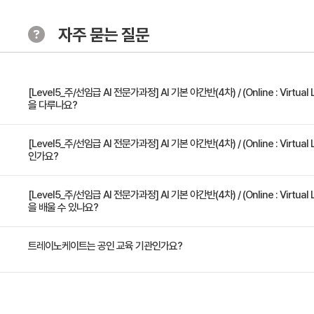
자주 묻는 질문
[Level5_주/선임급 AI 전문가과정] AI 기본 야간반(4차) / (Online : Virtua
을 다루나요?
AI 기본 야간반(4차) / (Online : Virtual Live) / 2020.11.16. ~ 2020.12.28. (30일 
[Level5_주/선임급 AI 전문가과정] AI 기본 야간반(4차) / (Online : Virtua
인가요?
22:30 / 1일 4h / 월요일~금요일(주5일, 법정공휴일, 주말제외) ] 인공지능 문
기초가 되는 이론과 모델링 등의 이론 / 실습등을 통해 AI 지식 배양하는 교육과정입
간교육(버츄얼라이브)으로 진행되며, 2개의 디바이스(1개의 노트북(실습용) + 1개의
본 교육과정은 대전충청권역 ICT이노베이션 정부지원 특화교육인 AI융합교육으로,
[Level5_주/선임급 AI 전문가과정] AI 기본 야간반(4차) / (Online : Virtua
을 배울 수 있나요?
(ZOOM 강의시청))이 기본 필수조건입니다. 본 과정은 정부지원 무료과정으로 수강
민 누구나 참여 가능합니다. - 대전충청권 산업체 종사자 - 대전충청권 대학(교) 재학
하여야 합니다. * 출결평가 20% + 이론/실습평가 80% * 출결은 전체일수 중 80%
18세이상 미취업자 수강신청 원서접수 후 추가증빙자료 제출이 아래와 같이 필요합니
선답형 객관형 20문항 / 100점 중 40점 * 실습평가 : 프로젝트 실습평가 / 100점 
사자 : 사업장 4대보험가입내역(신청자 기재) or 원천징수내역 or 근로계약서 or 기타
AI 기본 과정은 AI 지식 기반을 마련할 수 있는 교육 과정입니다. 인공지능 문제의 
트레이노케이트는 공인 교육 기관인가요?
점 70점이상 시 이수
대전충청권 산업체 대표이사 : 사업자등록증 or 기타(사업체 대표이사 증빙자료) - 대
초가 되는 이론, 모델링 이론 등을 학습, 간단한 실습을 수행합니다. 많은 연구와 강의
졸업생 : 졸업증명서 or 재학증명서 - 대전충청권 만18세이상 미취업자 : 주민등록증(
리큘럼 기반이라는 것만, 이번 AI 기본과정의 자랑거리가 아닙니다. AI 기본의 알짜
월이내 사본) or 기타 증빙자료
트레이노케이트(Trainocate Korea)는 공인된 IT 전문 교육 기관으로서, 검증된 
쉽게, 전달력 있는 전문가의 강의! 제대로 된 AI 기본 강의 맛집 만나보세요!
준 높은 교육을 제공합니다.