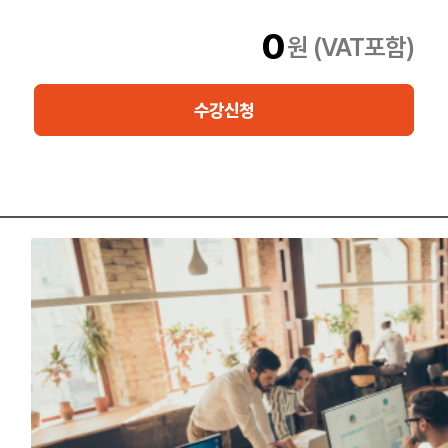
본 과정은 온라인 실시간교육(버츄얼라이브)으로 진행되며, 2개의
0
원 (VAT포함)
디바이스(1개의 노트북(실습용) + 1개의 테블릿 또는 스마트폰
(ZOOM 강의시청))이 기본 필수조건입니다.
수강신청
본 과정은 정부지원 무료과정으로 수강 시 아래와 같은 조건을 이수
하여야 합니다.
* 출결평가 20% + 이론/실습평가 80%
* 출결은 전체일수 중 80%이상 출석
* 이론평가 : 4지선답형 객관형 20문항 / 100점 중 40점
* 실습평가 : 프로젝트 실습평가 / 100점 중 60점
* 이론및실습평가 총점 70점이상 시 이수