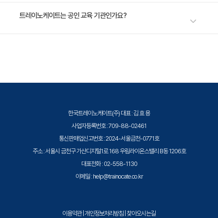
수강료는 1,350,000원(VAT 별도)입니다. 고용보험 환급 및 기업 할인 혜택
트레이노케이트는 공인 교육 기관인가요?
이 적용될 수 있으니 자세한 내용은 트레이노케이트로 문의해 주세요.
트레이노케이트(Trainocate Korea)는 공인된 IT 전문 교육 기관으로서, 검
증된 강사와 공식 커리큘럼을 통해 수준 높은 교육을 제공합니다.
한국트레이노케이트(주) 대표 : 김 효 용
사업자등록번호 : 709-88-02461
통신판매업신고번호 : 2024-서울금천-0771호
주소 : 서울시 금천구 가산디지털1로 168 우림라이온스밸리 B동 1206호
대표전화 : 02-558-1130
이메일 : help@trainocate.co.kr
이용약관
|
개인정보처리방침
|
찾아오시는길