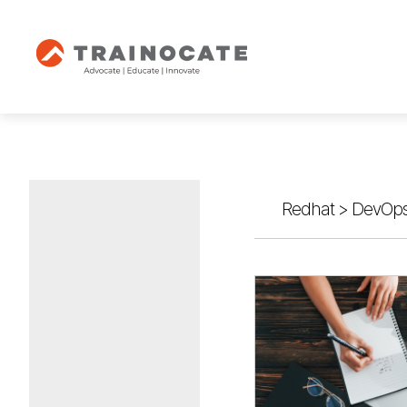
Redhat
>
DevOps