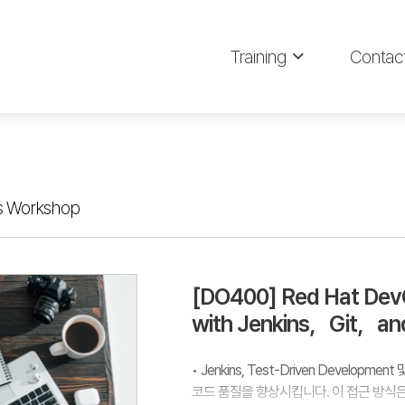
Training
Contac
 Workshop
[DO400] Red Hat DevO
with Jenkins，Git，and
• Jenkins, Test-Driven Develo
코드 품질을 향상시킵니다. 이 접근 방식