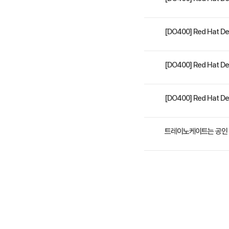
• Jenkins, Test-
[DO400] Red Hat D
능을 빠르게 구현하고 빠
고, 자동화 된 파이프 라
본 과정을 수료하면 아래의 
[DO400] Red Hat D
웁니다. 이 과정은 Dev
캔 및 코드 분석 • 애플리
4일 과정입니다. 상세 일
[DO400] Red Hat D
수강료는 1,800,000
트레이노케이트는 공인 
트레이노케이트(Trainoc