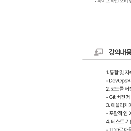
• 파이프 라인 소비 
강의내
1. 통합 및 지
• DevOps
2. 코드를 
• Git 버전
3. 애플리케
• 포괄적 인
4. 테스트 
• TDD로 