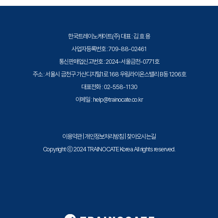
Cloud Foundation에서 워크로드 도메인 관리 - VMware Cloud
장 적합한 옵션인 이유 설명
Foundation용 VMware NSX-T™ 관리 - AVN(응용 프로그램 가상 네트워
• vSAN 설계 고려 사항 인식
크)의 사용 사례 설명 - VMware Tanzu™ 요구 사항으로 vSphere 충족 -
vSphere with Tanzu 지원 워크로드 도메인 배포 - 워크로드 도메인에서
한국트레이노케이트(주) 대표 : 김 효 용
• 스토리지 설계에 영향을 미치는 사이징 및 성능 고려 사
VMware vSAN™ 스토리지 관리 - vSAN 스토리지 정책 생성 - 클라우드 네
사업자등록번호 : 709-88-02461
항 식별
이티브 스토리지 설명 - VMware Cloud Foundation에서 비즈니스 연속
통신판매업신고번호 : 2024-서울금천-0771호
성 측정의 중요성 설명 - VMware Cloud Foundation 구성 요소에 대한 적
주소 : 서울시 금천구 가산디지털1로 168 우림라이온스밸리 B동 1206호
4. Day-0 작업
절한 백업 및 복원 워크플로 계획 - VMware Cloud Foundation 워크로드
대표전화 : 02-558-1130
• VMware Cloud Foundation 배포 요구 사항 파악
도메인에서 확장된 클러스터 구현
이메일 : help@trainocate.co.kr
• VMware Cloud Foundation 구축 프로세스를 자세히
설명합니다.
• 계획 및 준비 워크북에 필요한 정보 식별
이용약관
|
개인정보처리방침
|
찾아오시는길
• 배포 매개변수 워크북에 필요한 정보 식별
Copyright ⓒ 2024 TRAINOCATE Korea All rights reserved.
• VMware Cloud Builder™가 배포 프로세스를 자동화
하는 방법 설명
• 배포 매개변수 통합 문서를 VMware Cloud Builder로
가져오는 방법 설명
• VMware Cloud Builder에서 수행하는 구성 검증 프로