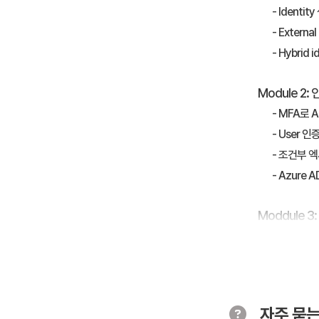
- Identi
- Externa
- Hybrid 
Module 2
- MFA로 A
- User 인
- 조건부 
- Azure A
Moddule 
- SSO(S
- SSO(S
- App 등
자주 묻는
Module 4: 