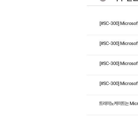
- 자격 관리
- 엑세스 
[#SC-300] Micros
- 권한 엑
- Azure
이 과정은 IT 보안 전문가
[#SC-300] Micros
필요한 지식 과 기술에 관
IT관리자, 보안엔지니어, 
[#SC-300] Micros
4일 과정입니다. 상세 일
[#SC-300] Micros
수강료는 1,000,000
트레이노케이트는 Micr
트레이노케이트(Trainocate 
365, Power Platfo