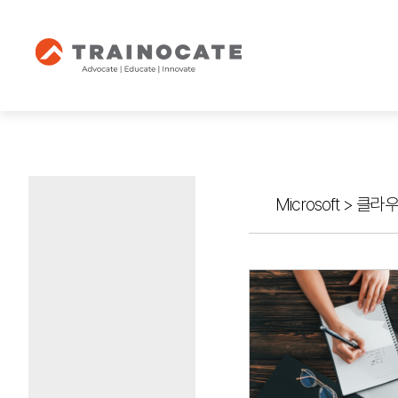
Microsoft
>
클라