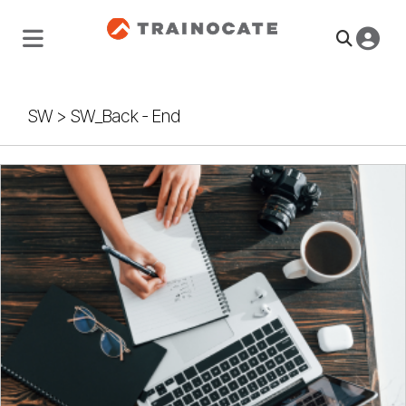
SW
>
SW_Back - End