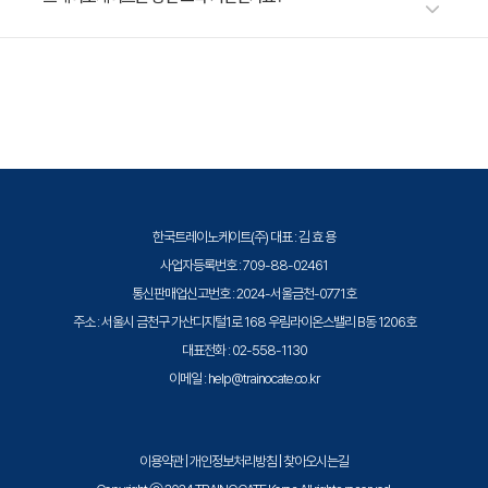
- 생성자
이 적용될 수 있으니 자세한 내용은 트레이노케이트로 문의해 주세요.
- 메소드
트레이노케이트(Trainocate Korea)는 공인된 IT 전문 교육 기관으로서, 검
- 인스턴스
증된 강사와 공식 커리큘럼을 통해 수준 높은 교육을 제공합니다.
- 패키지
상속
- 상속의 개념
- 추상 클래스
한국트레이노케이트(주) 대표 : 김 효 용
사업자등록번호 : 709-88-02461
통신판매업신고번호 : 2024-서울금천-0771호
예외 처리
주소 : 서울시 금천구 가산디지털1로 168 우림라이온스밸리 B동 1206호
- 예외 처리를 하는 이유
대표전화 : 02-558-1130
- 예외 클래스
이메일 : help@trainocate.co.kr
- 예외 처리 방법
스레드
이용약관
|
개인정보처리방침
|
찾아오시는길
- 스레드 클래스