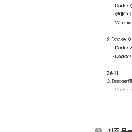
- Docke
- 컨테이너
- Window
2. Docke
- Docke
- Docke
2일차
3. Docker
- Docker
- 환경 및
- Docke
4. Docke
자주 묻는
- Private