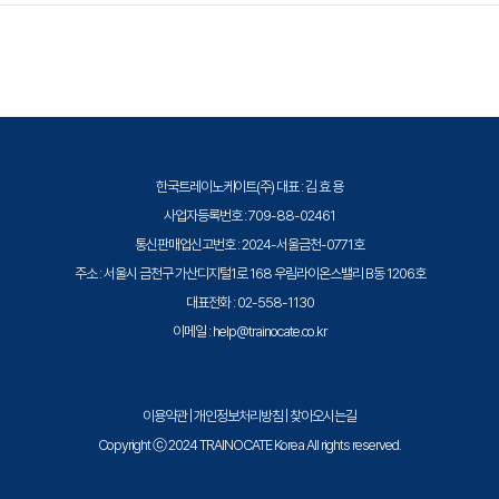
트레이노케이트(Trainocate Korea)는 공인된 IT 전문 교육 기관으로서, 검
증된 강사와 공식 커리큘럼을 통해 수준 높은 교육을 제공합니다.
한국트레이노케이트(주) 대표 : 김 효 용
사업자등록번호 : 709-88-02461
통신판매업신고번호 : 2024-서울금천-0771호
주소 : 서울시 금천구 가산디지털1로 168 우림라이온스밸리 B동 1206호
대표전화 : 02-558-1130
이메일 : help@trainocate.co.kr
이용약관
|
개인정보처리방침
|
찾아오시는길
Copyright ⓒ 2024 TRAINOCATE Korea All rights reserved.