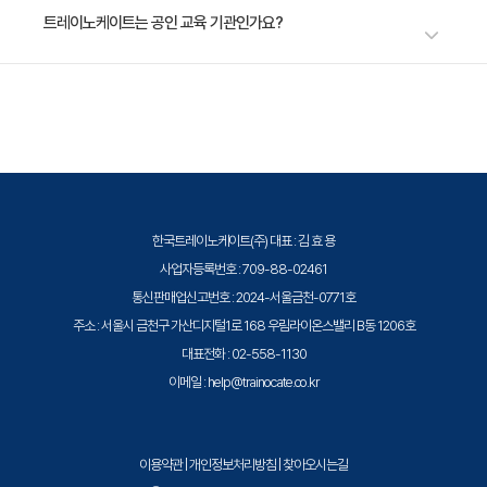
· 주요 내용
수강료는 800,000원(VAT 별도)입니다. 고용보험 환급 및 기업 할인 혜택
트레이노케이트는 공인 교육 기관인가요?
1. 저장 및 분석을 위한 HDFS, YARN, Sqoop, Flume,
이 적용될 수 있으니 자세한 내용은 트레이노케이트로 문의해 주세요.
Kafka, NoSQL 활용
트레이노케이트(Trainocate Korea)는 공인된 IT 전문 교육 기관으로서, 검
2. 배치/실시간 처리 기반 데이터 분석/처리 솔루션 이해
증된 강사와 공식 커리큘럼을 통해 수준 높은 교육을 제공합니다.
및 활용
한국트레이노케이트(주) 대표 : 김 효 용
사업자등록번호 : 709-88-02461
통신판매업신고번호 : 2024-서울금천-0771호
주소 : 서울시 금천구 가산디지털1로 168 우림라이온스밸리 B동 1206호
대표전화 : 02-558-1130
이메일 : help@trainocate.co.kr
이용약관
|
개인정보처리방침
|
찾아오시는길