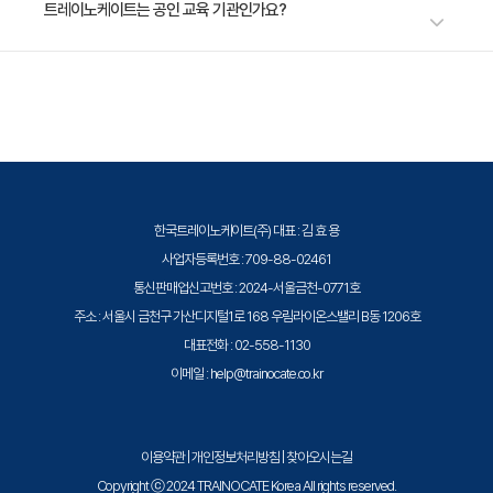
수강료는 400,000원(VAT 별도)입니다. 고용보험 환급 및 기업 할인 혜택
트레이노케이트는 공인 교육 기관인가요?
[Chapter 4. 어플리케이션 개발 실습]
이 적용될 수 있으니 자세한 내용은 트레이노케이트로 문의해 주세요.
· 학습 목표
트레이노케이트(Trainocate Korea)는 공인된 IT 전문 교육 기관으로서, 검
LangChain과 RAG를 활용하여 구체적인 비즈니스 케이
증된 강사와 공식 커리큘럼을 통해 수준 높은 교육을 제공합니다.
스에 적용할 수 있는 AI 어플리케이션을 개발합니다.
· 주요 내용
1. 시스템 모니터링을 위한 Vision API 활용
2. HR 문서기반 질의응답 시스템 구현
한국트레이노케이트(주) 대표 : 김 효 용
3. PDF 내용 기반의 질의응답 어플리케이션 개발
사업자등록번호 : 709-88-02461
통신판매업신고번호 : 2024-서울금천-0771호
[Chapter 5. Assistants 미니프로젝트]
주소 : 서울시 금천구 가산디지털1로 168 우림라이온스밸리 B동 1206호
· 학습 목표
대표전화 : 02-558-1130
실제 비즈니스 시나리오에 맞는 Assistants 어플리케이
이메일 : help@trainocate.co.kr
션을 설계하고 구현함으로써, 배운 내용을 종합적으로 활
용합니다.
이용약관
|
개인정보처리방침
|
찾아오시는길
· 주요 내용
Copyright ⓒ 2024 TRAINOCATE Korea All rights reserved.