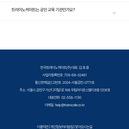
2. 안티바이러스 소프트웨어, 암호화기술
수강료는 800,000원(VAT 별도)입니다. 고용보험 환급 및 기업 할인 혜택
트레이노케이트는 공인 교육 기관인가요?
3. 보안 모니터링 및 분석
이 적용될 수 있으니 자세한 내용은 트레이노케이트로 문의해 주세요.
트레이노케이트(Trainocate Korea)는 공인된 IT 전문 교육 기관으로서, 검
증된 강사와 공식 커리큘럼을 통해 수준 높은 교육을 제공합니다.
한국트레이노케이트(주) 대표 : 김 효 용
사업자등록번호 : 709-88-02461
통신판매업신고번호 : 2024-서울금천-0771호
주소 : 서울시 금천구 가산디지털1로 168 우림라이온스밸리 B동 1206호
대표전화 : 02-558-1130
이메일 : help@trainocate.co.kr
이용약관
|
개인정보처리방침
|
찾아오시는길