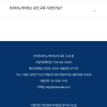
리가 여러분을 기다리고 있습니다. 안정적인 데이터 관리를 함께 경험 해보
용량 관리 및 최적화, 백업 및 복구, 데이터 보안을 통해 스
수강료는 800,000원(VAT 별도)입니다. 고용보험 환급 및 기업 할인 혜택
트레이노케이트는 공인 교육 기관인가요?
며 스토리지 관리 전문가가 되어보세요.
토리지 리소스를 효율적으로 활용하고 안전하게 관리하
이 적용될 수 있으니 자세한 내용은 트레이노케이트로 문의해 주세요.
는 방안을 습득합니다.
트레이노케이트(Trainocate Korea)는 공인된 IT 전문 교육 기관으로서, 검
· 주요 내용
증된 강사와 공식 커리큘럼을 통해 수준 높은 교육을 제공합니다.
1. 용량 관리와 최적화
2. 백업 및 복구의 개념
3. 데이터 보안
한국트레이노케이트(주) 대표 : 김 효 용
사업자등록번호 : 709-88-02461
통신판매업신고번호 : 2024-서울금천-0771호
주소 : 서울시 금천구 가산디지털1로 168 우림라이온스밸리 B동 1206호
대표전화 : 02-558-1130
이메일 : help@trainocate.co.kr
이용약관
|
개인정보처리방침
|
찾아오시는길