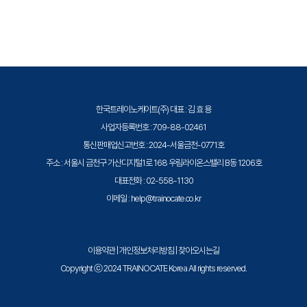
· 주요 내용:
트레이노케이트(Trainocate Korea)는 공인된 IT 전문 교육 기관으로서, 검
1. SSL/TLS 인증서 관리를 위한 AWS Certificate
증된 강사와 공식 커리큘럼을 통해 수준 높은 교육을 제공합니다.
Manager
2. 키 관리 및 암호화 서비스 AWS Key Management
Service(KMS)와 하드웨어 보안 모듈(HSM)
3. 로깅 및 모니터링을 위한 AWS CloudWatch와 AWS
한국트레이노케이트(주) 대표 : 김 효 용
CloudTrail
사업자등록번호 : 709-88-02461
4. 위협 탐지 및 모니터링을 위한 AWS GuardDuty 및
통신판매업신고번호 : 2024-서울금천-0771호
AWS 보안 허브
주소 : 서울시 금천구 가산디지털1로 168 우림라이온스밸리 B동 1206호
대표전화 : 02-558-1130
이메일 : help@trainocate.co.kr
이용약관
|
개인정보처리방침
|
찾아오시는길
Copyright ⓒ 2024 TRAINOCATE Korea All rights reserved.