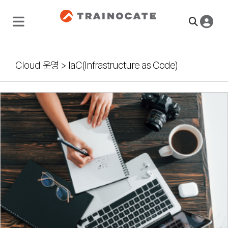
Cloud 운영
>
IaC(Infrastructure as Code)