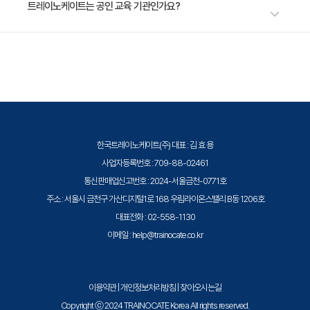
1. AWS 인프라 자동화
수강료는 1,200,000원(VAT 별도)입니다. 고용보험 환급 및 기업 할인 혜택
트레이노케이트는 공인 교육 기관인가요?
2. Terraform과 AWS 서비스 연동
이 적용될 수 있으니 자세한 내용은 트레이노케이트로 문의해 주세요.
트레이노케이트(Trainocate Korea)는 공인된 IT 전문 교육 기관으로서, 검
[Chapter5. Terraform 기반 관리 및 운영]
증된 강사와 공식 커리큘럼을 통해 수준 높은 교육을 제공합니다.
· 학습 목표
Terraform을 활용한 관리 및 운영 전략에 대한 이해 및
구현 방법 습득
· 주요 내용
한국트레이노케이트(주) 대표 : 김 효 용
1. Terraform 상태 관리
사업자등록번호 : 709-88-02461
2. Terraform 서비스 관리 및 참조
통신판매업신고번호 : 2024-서울금천-0771호
주소 : 서울시 금천구 가산디지털1로 168 우림라이온스밸리 B동 1206호
대표전화 : 02-558-1130
이메일 : help@trainocate.co.kr
이용약관
|
개인정보처리방침
|
찾아오시는길
Copyright ⓒ 2024 TRAINOCATE Korea All rights reserved.