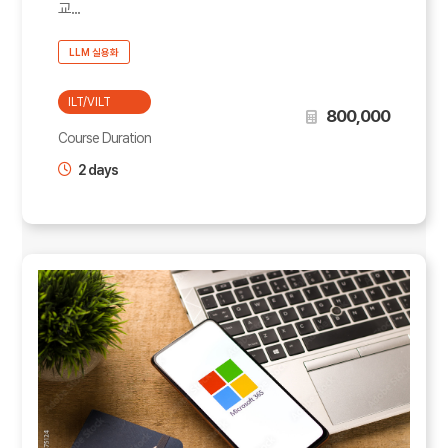
교...
LLM 실용화
ILT/VILT
800,000
Course Duration
2 days