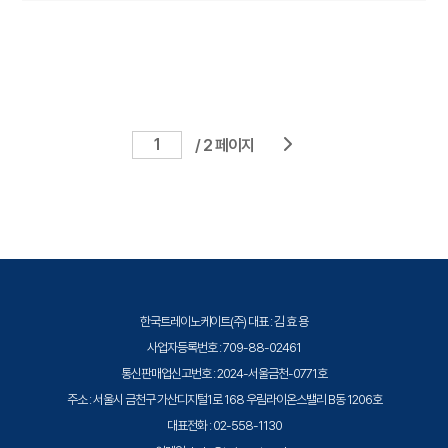
/ 2 페이지
한국트레이노케이트(주) 대표 : 김 효 용
사업자등록번호 : 709-88-02461
통신판매업신고번호 : 2024-서울금천-0771호
주소 : 서울시 금천구 가산디지털1로 168 우림라이온스밸리 B동 1206호
대표전화 : 02-558-1130