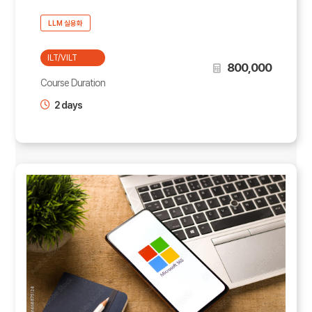
LLM 실용화
ILT/VILT
800,000
Course Duration
2 days