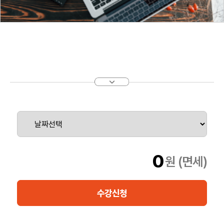
0
원 (면세)
수강신청