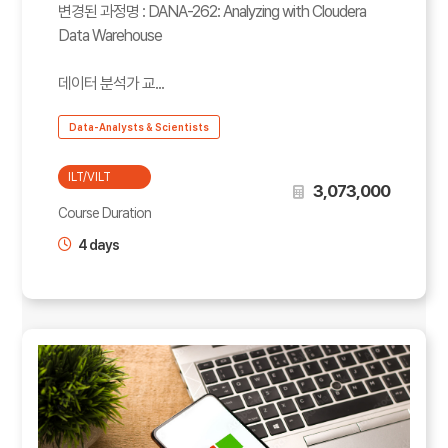
변경된 과정명 : DANA-262: Analyzing with Cloudera
Data Warehouse
데이터 분석가 교...
Data-Analysts & Scientists
ILT/VILT
3,073,000
Course Duration
4 days