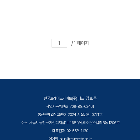
/ 1 페이지
한국트레이노케이트(주) 대표 : 김 효 용
사업자등록번호 : 709-88-02461
통신판매업신고번호 : 2024-서울금천-0771호
주소 : 서울시 금천구 가산디지털1로 168 우림라이온스밸리 B동 1206호
대표전화 : 02-558-1130
이메일 : help@trainocate.co.kr