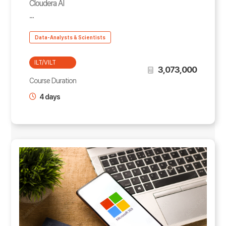
Cloudera AI
...
Data-Analysts & Scientists
ILT/VILT
3,073,000
Course Duration
4 days