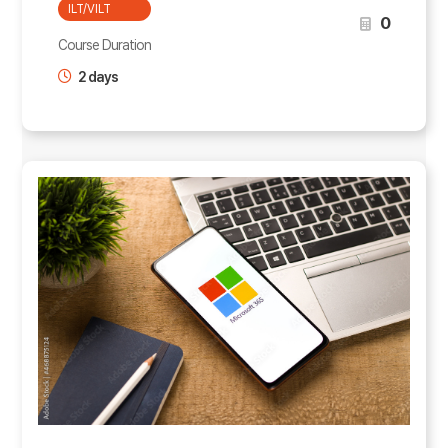
ILT/VILT
0
Course Duration
2 days