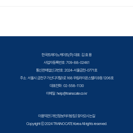
사례
이 적용될 수 있으니 자세한 내용은 트레이노케이트로 문의해 주세요.
트레이노케이트(Trainocate Korea)는 공인된 IT 전문 교육 기관으로서, 검
[Chapter5. 세그멘테이션 프로젝트 실습]
증된 강사와 공식 커리큘럼을 통해 수준 높은 교육을 제공합니다.
· 학습 목표
실제 문제 해결을 위한 세그멘테이션 프로젝트를 수행합
니다.
· 주요 내용
한국트레이노케이트(주) 대표 : 김 효 용
1. 프로젝트 기획 및 데이터 준비
사업자등록번호 : 709-88-02461
2. 모델 구현, 훈련, 평가 및 배포
통신판매업신고번호 : 2024-서울금천-0771호
주소 : 서울시 금천구 가산디지털1로 168 우림라이온스밸리 B동 1206호
대표전화 : 02-558-1130
이메일 : help@trainocate.co.kr
이용약관
|
개인정보처리방침
|
찾아오시는길
Copyright ⓒ 2024 TRAINOCATE Korea All rights reserved.