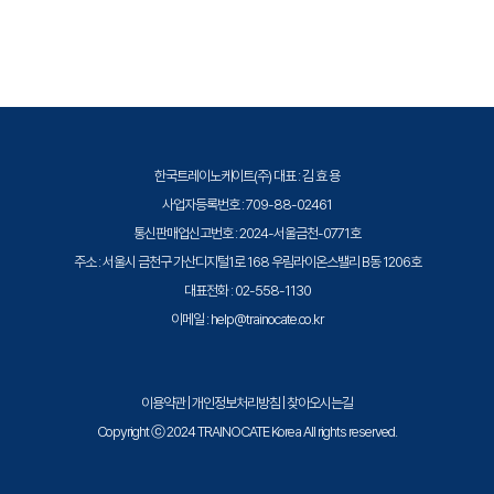
트레이노케이트(Trainocate Korea)는 공인된 IT 전문 교육 기관으로서, 검
증된 강사와 공식 커리큘럼을 통해 수준 높은 교육을 제공합니다.
한국트레이노케이트(주) 대표 : 김 효 용
사업자등록번호 : 709-88-02461
통신판매업신고번호 : 2024-서울금천-0771호
주소 : 서울시 금천구 가산디지털1로 168 우림라이온스밸리 B동 1206호
대표전화 : 02-558-1130
이메일 : help@trainocate.co.kr
이용약관
|
개인정보처리방침
|
찾아오시는길
Copyright ⓒ 2024 TRAINOCATE Korea All rights reserved.