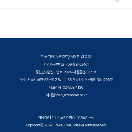
NLI 모델 설계: 사전에 학습된 언어 모델(BERT,
이 적용될 수 있으니 자세한 내용은 트레이노케이트로 문의해 주세요.
RoBERTa 등)을 기반으로 NLI 모델을 설계합니다. 이러
트레이노케이트(Trainocate Korea)는 공인된 IT 전문 교육 기관으로서, 검
한 모델들은 이미 대규모 데이터셋에서 학습되어 있어,
증된 강사와 공식 커리큘럼을 통해 수준 높은 교육을 제공합니다.
뉴스 기사의 문맥을 이해하는 데 유리합니다.
NLI 모델 학습: 뉴스 본문을 전제(premise)로, 근거 자료
의 내용을 가설(hypothesis)로 설정합니다. NLI 모델은
이러한 전제와 가설 쌍에 대해 가설이 전제를 지지하는지
한국트레이노케이트(주) 대표 : 김 효 용
(Entailment), 모순되는지(Contradiction), 또는 무관
사업자등록번호 : 709-88-02461
한지(Neutral)를 판별합니다.
통신판매업신고번호 : 2024-서울금천-0771호
주소 : 서울시 금천구 가산디지털1로 168 우림라이온스밸리 B동 1206호
3단계: 평가 및 최적화
대표전화 : 02-558-1130
평가: 학습된 모델을 검증하기 위해, 별도로 준비된 테스
이메일 : help@trainocate.co.kr
트 데이터셋을 사용합니다. 모델의 성능을 평가하는 주요
지표로는 정확도, 정밀도, 재현율 등이 있습니다.
최적화: 모델의 성능을 개선하기 위해 하이퍼파라미터 조
이용약관
|
개인정보처리방침
|
찾아오시는길
정, 추가 학습 데이터 활용, 모델 구조 변경 등의 최적화 작
Copyright ⓒ 2024 TRAINOCATE Korea All rights reserved.