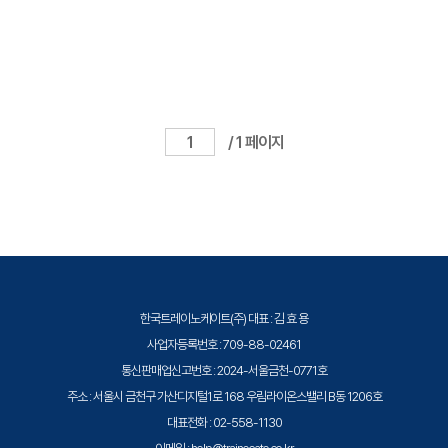
/ 1 페이지
한국트레이노케이트(주) 대표 : 김 효 용
사업자등록번호 : 709-88-02461
통신판매업신고번호 : 2024-서울금천-0771호
주소 : 서울시 금천구 가산디지털1로 168 우림라이온스밸리 B동 1206호
대표전화 : 02-558-1130